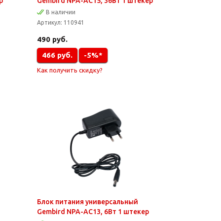
р
Gembird NPA-AC15, 36Вт 1 штекер
В наличии
Артикул:
110941
490
руб.
466
руб.
-5%*
Как получить скидку?
Блок питания универсальный
Gembird NPA-AC13, 6Вт 1 штекер