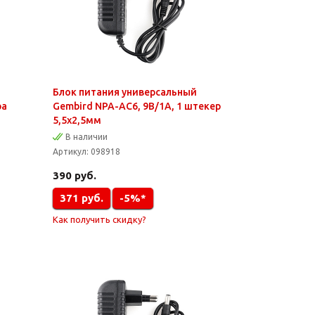
Блок питания универсальный
ра
Gembird NPA-AC6, 9В/1А, 1 штекер
5,5х2,5мм
В наличии
Артикул:
098918
390
руб.
371
руб.
-5%*
Как получить скидку?