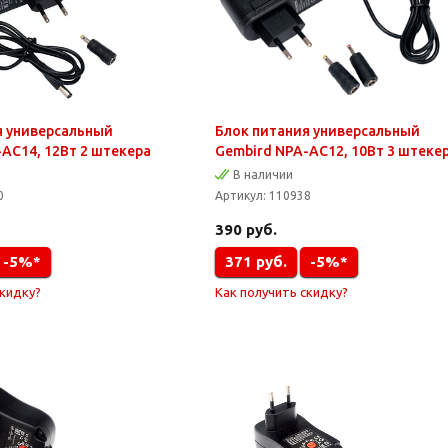
я универсальный
Блок питания универсальный
AC14, 12Вт 2 штекера
Gembird NPA-AC12, 10Вт 3 штеке
В наличии
0
Артикул:
110938
390
руб.
-5%*
371
руб.
-5%*
скидку?
Как получить скидку?