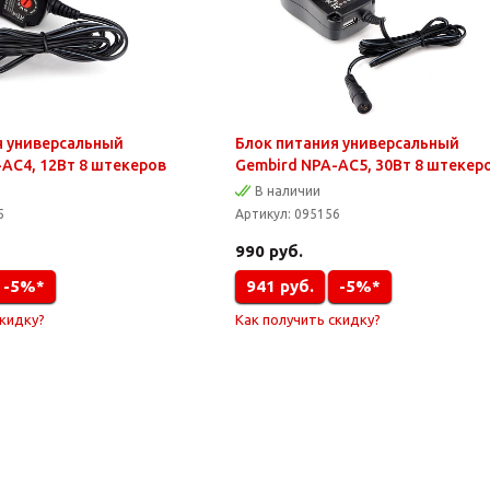
я универсальный
Блок питания универсальный
AC4, 12Вт 8 штекеров
Gembird NPA-AC5, 30Вт 8 штекер
В наличии
5
Артикул:
095156
990
руб.
-5%*
941
руб.
-5%*
скидку?
Как получить скидку?