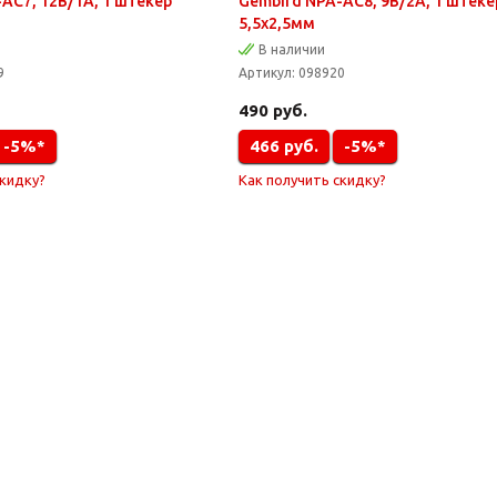
AC7, 12В/1А, 1 штекер
Gembird NPA-AC8, 9В/2А, 1 штеке
5,5х2,5мм
В наличии
9
Артикул:
098920
490
руб.
-5%*
466
руб.
-5%*
скидку?
Как получить скидку?