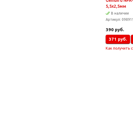
Gembird NPA-
5,5х2,5мм
В наличии
Артикул:
09891
390
руб.
371
руб.
Как получить 