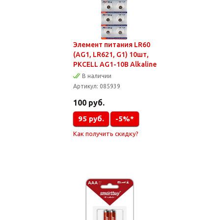
Элемент питания LR60
(AG1, LR621, G1) 10шт,
PKCELL AG1-10B Alkaline
В наличии
Артикул:
085939
100
руб.
95
руб.
-5%*
Как получить скидку?