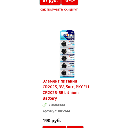
67
руб.
-5%*
Как получить скидку?
Элемент питания
CR2025, 3V, 5шт, PKCELL
CR2025-5B Lithium
Battery
В наличии
Артикул:
085944
190
руб.