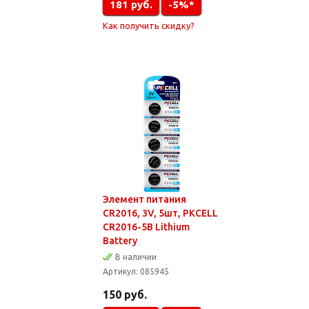
181
руб.
-5%*
Как получить скидку?
Элемент питания
CR2016, 3V, 5шт, PKCELL
CR2016-5B Lithium
Battery
В наличии
Артикул:
085945
150
руб.