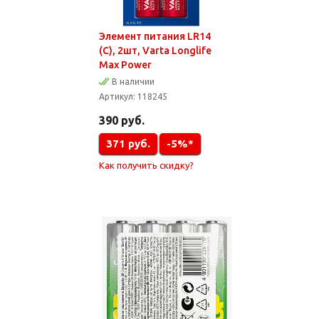
Элемент питания LR14
(C), 2шт, Varta Longlife
Max Power
В наличии
Артикул:
118245
390
руб.
371
руб.
-5%*
Как получить скидку?