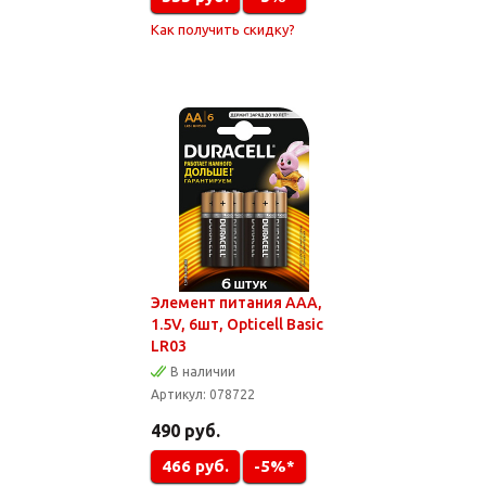
Как получить скидку?
Элемент питания AAA,
1.5V, 6шт, Opticell Basic
LR03
В наличии
Артикул:
078722
490
руб.
466
руб.
-5%*