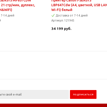
-SENSYS MF657CDW
Принтер Canon i-SENSYS
 21 стр/мин, дуплекс,
LBP647Cdw (A4, цветной, USB LA
N&WiFi)
Wi-Fi) белый
 7-14 дней
Доставка от 7-14 дней
9
Артикул:
121945
34 199
руб.