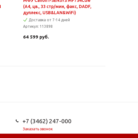
МФУ Canon i-SENSYS MF754Cdw
N
(A4, цв., 33 стр/мин, факс, DADF,
дуплекс, USB&LAN&WiFi)
Доставка от 7-14 дней
Артикул:
113898
64 599
руб.
+7 (3462) 247-000
Заказать звонок