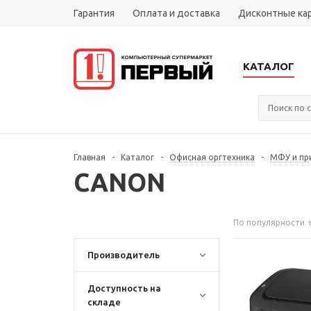
Гарантия
Оплата и доставка
Дисконтные ка
КАТАЛОГ
Главная
-
Каталог
-
Офисная оргтехника
-
МФУ и пр
CANON
По популярности
Производитель
Доступность на
складе