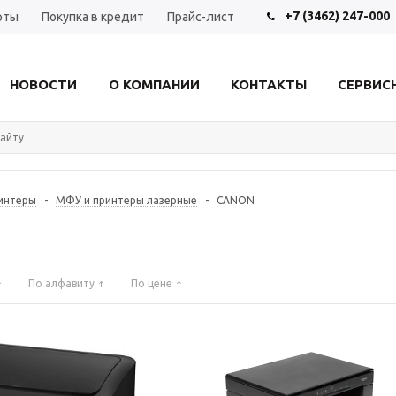
+7 (3462) 247-000
рты
Покупка в кредит
Прайс-лист
НОВОСТИ
О КОМПАНИИ
КОНТАКТЫ
СЕРВИС
интеры
-
МФУ и принтеры лазерные
-
CANON
По алфавиту
По цене