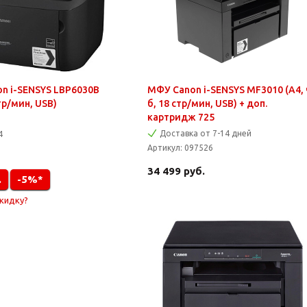
n i-SENSYS LBP6030B
МФУ Canon i-SENSYS MF3010 (A4, 
стр/мин, USB)
б, 18 стр/мин, USB) + доп.
картридж 725
Доставка от 7-14 дней
4
Артикул:
097526
34 499
руб.
.
-5%*
скидку?