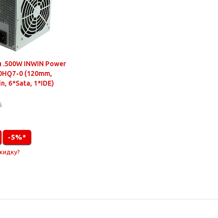
 .500W INWIN Power
0HQ7-0 (120mm,
n, 6*Sata, 1*IDE)
6
-5%*
скидку?