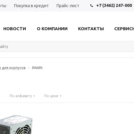
+7 (3462) 247-000
рты
Покупка в кредит
Прайс-лист
НОВОСТИ
О КОМПАНИИ
КОНТАКТЫ
СЕРВИС
я для корпусов
-
INWIN
По алфавиту
По цене