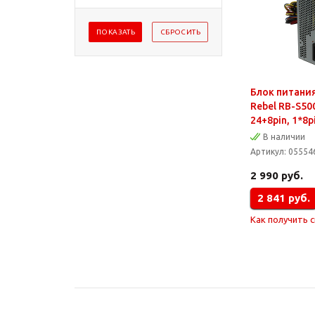
Блок питания
Rebel RB-S50
24+8pin, 1*8pi
В наличии
Артикул:
05554
2 990
руб.
2 841
руб.
Как получить 